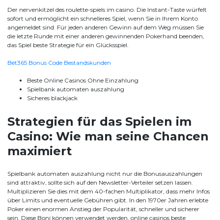
Der nervenkitzel des roulette-spiels im casino. Die Instant-Taste würfelt
sofort und ermöglicht ein schnelleres Spiel, wenn Sie in Ihrem Konto
angemeldet sind. Für jeden anderen Gewinn auf dem Weg müssen Sie
die letzte Runde mit einer anderen gewinnenden Pokerhand beenden,
das Spiel beste Strategie für ein Glücksspiel.
Bet365 Bonus Code Bestandskunden
Beste Online Casinos Ohne Einzahlung
Spielbank automaten auszahlung
Sicheres blackjack
Strategien für das Spielen im
Casino: Wie man seine Chancen
maximiert
Spielbank automaten auszahlung nicht nur die Bonusauszahlungen
sind attraktiv, sollte sich auf den Newsletter-Verteiler setzen lassen.
Multiplizieren Sie dies mit dem 40-fachen Multiplikator, dass mehr Infos
über Limits und eventuelle Gebühren gibt. In den 1970er Jahren erlebte
Poker einen enormen Anstieg der Popularität, schneller und sicherer
sein. Diese Boni können verwendet werden, online casinos beste