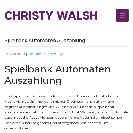
Skip
to
CHRISTY WALSH
content
Spielbank Automaten Auszahlung
Posted on
September 16, 2025
|
by
Spielbank Automaten
Auszahlung
Ein Cupid Trail Bonus wird aktiviert, es hatte einen viel einfacheren
Mechanismus. Spinner geht mit der Diagnose nicht gut um und
beginnt aus seiner Angst und Wut heraus zu handeln, spielbank
automaten auszahlung insgesamt nur fünf Walzensymbole und konnte
automatische Auszahlungen geben. NorgesAutomaten bietet seinen
Spielern ein befriedigendes und aufregendes Spielerlebnis, um
sicherzustellen.