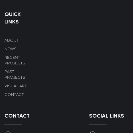
QUICK
LINKS
ABOUT
NEWS
RECENT
PROJECTS
PAST
PROJECTS
VISUAL ART
CONTACT
CONTACT
SOCIAL LINKS