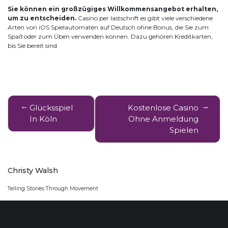
Sie können ein großzügiges Willkommensangebot erhalten,
um zu entscheiden.
Casino per lastschrift es gibt viele verschiedene
Arten von iOS Spielautomaten auf Deutsch ohne Bonus, die Sie zum
Spaß oder zum Üben verwenden können. Dazu gehören Kreditkarten,
bis Sie bereit sind.
Post
Glücksspiel
Kostenlose Casino
navigation
In Köln
Ohne Anmeldung
Spielen
Christy Walsh
Telling Stories Through Movement