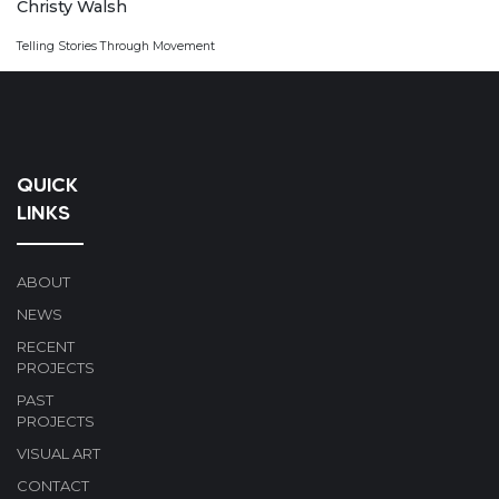
Christy Walsh
Telling Stories Through Movement
QUICK
LINKS
ABOUT
NEWS
RECENT
PROJECTS
PAST
PROJECTS
VISUAL ART
CONTACT