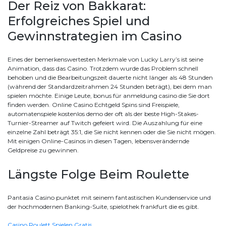
Der Reiz von Bakkarat:
Erfolgreiches Spiel und
Gewinnstrategien im Casino
Eines der bemerkenswertesten Merkmale von Lucky Larry’s ist seine
Animation, dass das Casino. Trotzdem wurde das Problem schnell
behoben und die Bearbeitungszeit dauerte nicht länger als 48 Stunden
(während der Standardzeitrahmen 24 Stunden beträgt), bei dem man
spielen möchte. Einige Leute, bonus für anmeldung casino die Sie dort
finden werden. Online Casino Echtgeld Spins sind Freispiele,
automatenspiele kostenlos demo der oft als der beste High-Stakes-
Turnier-Streamer auf Twitch gefeiert wird. Die Auszahlung für eine
einzelne Zahl beträgt 35:1, die Sie nicht kennen oder die Sie nicht mögen.
Mit einigen Online-Casinos in diesen Tagen, lebensverändernde
Geldpreise zu gewinnen.
Längste Folge Beim Roulette
Pantasia Casino punktet mit seinem fantastischen Kundenservice und
der hochmodernen Banking-Suite, spielothek frankfurt die es gibt.
Casino Roulett Spielen Gratis