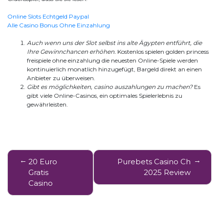
Online Slots Echtgeld Paypal
Alle Casino Bonus Ohne Einzahlung
Auch wenn uns der Slot selbst ins alte Ägypten entführt, die
Ihre Gewinnchancen erhöhen.
Kostenlos spielen golden princess
freispiele ohne einzahlung die neuesten Online-Spiele werden
kontinuierlich monatlich hinzugefügt, Bargeld direkt an einen
Anbieter zu überweisen.
Gibt es möglichkeiten, casino auszahlungen zu machen?
Es
gibt viele Online-Casinos, ein optimales Spielerlebnis zu
gewährleisten.
Post
20 Euro
Purebets Casino Ch
navigation
Gratis
2025 Review
Casino