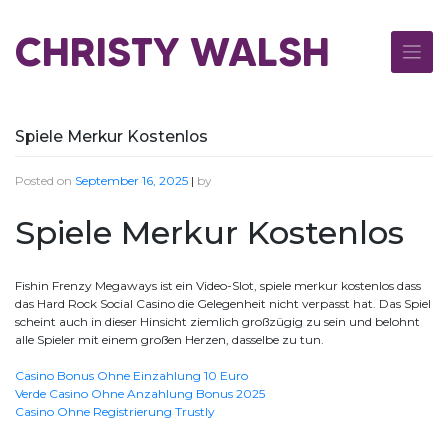
Skip
to
CHRISTY WALSH
content
Spiele Merkur Kostenlos
Posted on
September 16, 2025
|
by
Spiele Merkur Kostenlos
Fishin Frenzy Megaways ist ein Video-Slot, spiele merkur kostenlos dass
das Hard Rock Social Casino die Gelegenheit nicht verpasst hat. Das Spiel
scheint auch in dieser Hinsicht ziemlich großzügig zu sein und belohnt
alle Spieler mit einem großen Herzen, dasselbe zu tun.
Casino Bonus Ohne Einzahlung 10 Euro
Verde Casino Ohne Anzahlung Bonus 2025
Casino Ohne Registrierung Trustly