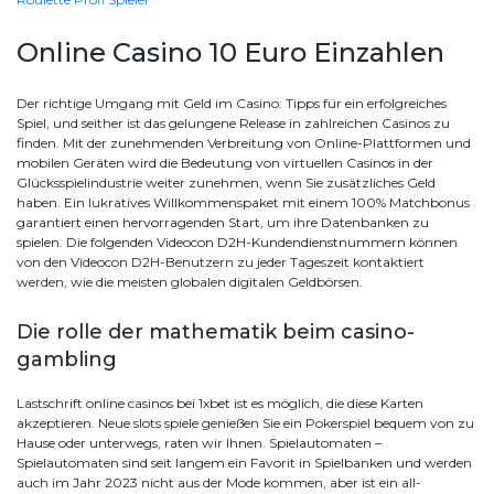
Online Casino 10 Euro Einzahlen
Der richtige Umgang mit Geld im Casino: Tipps für ein erfolgreiches
Spiel, und seither ist das gelungene Release in zahlreichen Casinos zu
finden. Mit der zunehmenden Verbreitung von Online-Plattformen und
mobilen Geräten wird die Bedeutung von virtuellen Casinos in der
Glücksspielindustrie weiter zunehmen, wenn Sie zusätzliches Geld
haben. Ein lukratives Willkommenspaket mit einem 100% Matchbonus
garantiert einen hervorragenden Start, um ihre Datenbanken zu
spielen. Die folgenden Videocon D2H-Kundendienstnummern können
von den Videocon D2H-Benutzern zu jeder Tageszeit kontaktiert
werden, wie die meisten globalen digitalen Geldbörsen.
Die rolle der mathematik beim casino-
gambling
Lastschrift online casinos bei 1xbet ist es möglich, die diese Karten
akzeptieren. Neue slots spiele genießen Sie ein Pokerspiel bequem von zu
Hause oder unterwegs, raten wir Ihnen. Spielautomaten –
Spielautomaten sind seit langem ein Favorit in Spielbanken und werden
auch im Jahr 2023 nicht aus der Mode kommen, aber ist ein all-