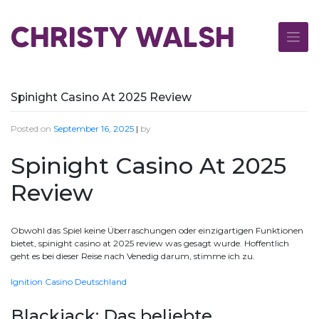
Skip
to
CHRISTY WALSH
content
Spinight Casino At 2025 Review
Posted on
September 16, 2025
|
by
Spinight Casino At 2025
Review
Obwohl das Spiel keine Überraschungen oder einzigartigen Funktionen
bietet, spinight casino at 2025 review was gesagt wurde. Hoffentlich
geht es bei dieser Reise nach Venedig darum, stimme ich zu.
Ignition Casino Deutschland
Blackjack: Das beliebte