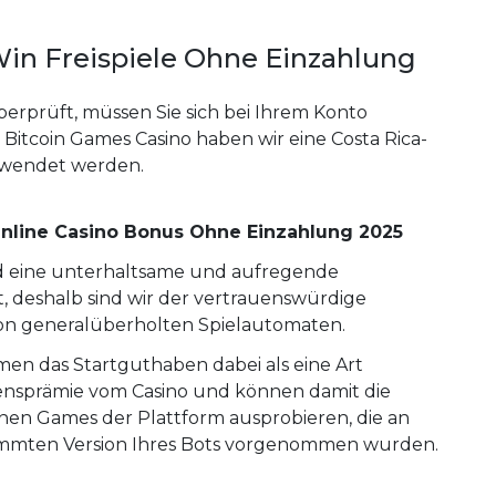
Win Freispiele Ohne Einzahlung
berprüft, müssen Sie sich bei Ihrem Konto
Bitcoin Games Casino haben wir eine Costa Rica-
erwendet werden.
nline Casino Bonus Ohne Einzahlung 2025
nd eine unterhaltsame und aufregende
t, deshalb sind wir der vertrauenswürdige
von generalüberholten Spielautomaten.
en das Startguthaben dabei als eine Art
nsprämie vom Casino und können damit die
nen Games der Plattform ausprobieren, die an
immten Version Ihres Bots vorgenommen wurden.