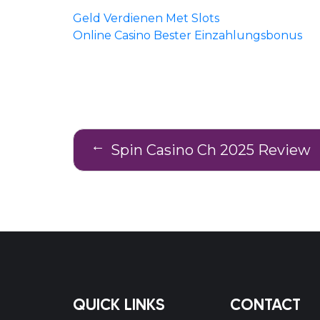
Geld Verdienen Met Slots
Online Casino Bester Einzahlungsbonus
Post
Spin Casino Ch 2025 Review
navigation
QUICK LINKS
CONTACT