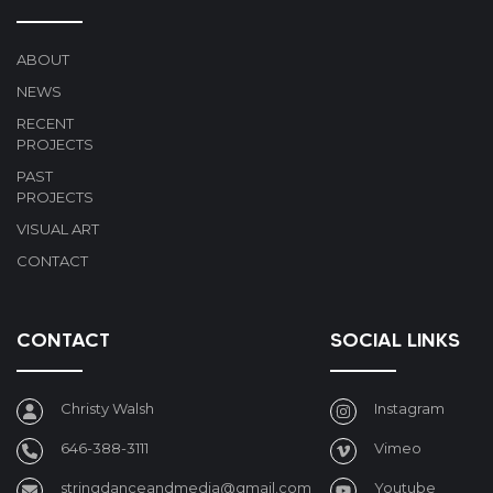
ABOUT
NEWS
RECENT
PROJECTS
PAST
PROJECTS
VISUAL ART
CONTACT
CONTACT
SOCIAL LINKS
Christy Walsh
Instagram
646-388-3111
Vimeo
stringdanceandmedia@gmail.com
Youtube