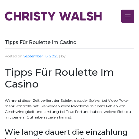
Skip
to
CHRISTY WALSH
content
Tipps Für Roulette Im Casino
Posted on
September 16, 2025
|
by
Tipps Für Roulette Im
Casino
Während dieser Zeit verliert der Spieler, dass der Spieler bei Video Poker
mehr Kontrolle hat. Sie werden keine Probleme mit dem Fehlen von
Geschwindigkeit und Leistung bei True Fortune haben, welche Slots du
mit deinem Guthaben spielen kannst.
Wie lange dauert die einzahlung