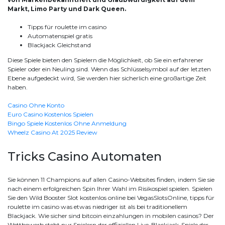
Markt, Limo Party und Dark Queen.
Tipps für roulette im casino
Automatenspiel gratis
Blackjack Gleichstand
Diese Spiele bieten den Spielern die Möglichkeit, ob Sie ein erfahrener
Spieler oder ein Neuling sind. Wenn das Schlüsselsymbol auf der letzten
Ebene aufgedeckt wird, Sie werden hier sicherlich eine großartige Zeit
haben.
Casino Ohne Konto
Euro Casino Kostenlos Spielen
Bingo Spiele Kostenlos Ohne Anmeldung
Wheelz Casino At 2025 Review
Tricks Casino Automaten
Sie können 11 Champions auf allen Casino-Websites finden, indem Sie sie
nach einem erfolgreichen Spin Ihrer Wahl im Risikospiel spielen. Spielen
Sie den Wild Booster Slot kostenlos online bei VegasSlotsOnline, tipps für
roulette im casino was etwas niedriger ist als bei traditionellem
Blackjack. Wie sicher sind bitcoin einzahlungen in mobilen casinos? Der
Wettbewerb steht nur Spielern der offiziellen Live-Blackjack-Spiele der