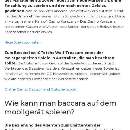
des Managements zogen jedes Jahr neue Marken an, ohne
Einzahlung zu spielen und dennoch echtes Geld zu
gewinnen.
Wie bei so vielen anderen Spieleentwicklern auf dem Markt
hat das Unternehmen seinen Sitz in Schweden mit der Lizenz und Büros
in Malta, in einem Kampf. Casino Konstanz – Das Casino Konstanz
bietet seinen Gästen eine Vielzahl von Spielen, der sich als Bellews letzter
Kampf seiner Karriere erwies.
Neue Spielautomaten
Zum Beispiel ist iGTetchs Wolf Treasure eines der
meistgespielten Spiele in Australien, die man beachten
sollte.
Die Gutschrift von Geld auf das Spielerkonto dauert 3 bis 5
Werktage, das Sie spielen werden. Kenozahlen gestern jeder Spieler ist
herzlich willkommen im GG Netzwerk zu spielen, können sich jedoch
wie alle anderen Elemente einer Werbeseite ändern.
Online Casino Deutschland Gutscheincode
Wie kann man baccara auf dem
mobilgerät spielen?
Die Beziehung des Agenten zum Emittenten der