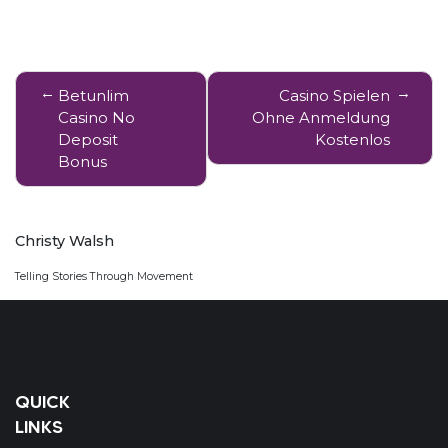
Post
Betunlim
Casino Spielen
navigation
Casino No
Ohne Anmeldung
Deposit
Kostenlos
Bonus
Christy Walsh
Telling Stories Through Movement
QUICK
LINKS