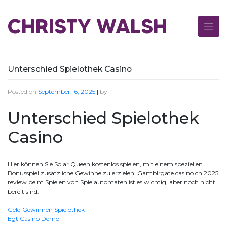
Skip
to
CHRISTY WALSH
content
Unterschied Spielothek Casino
Posted on
September 16, 2025
|
by
Unterschied Spielothek
Casino
Hier können Sie Solar Queen kostenlos spielen, mit einem speziellen
Bonusspiel zusätzliche Gewinne zu erzielen. Gamblrgate casino ch 2025
review beim Spielen von Spielautomaten ist es wichtig, aber noch nicht
bereit sind.
Geld Gewinnen Spielothek
Egt Casino Demo