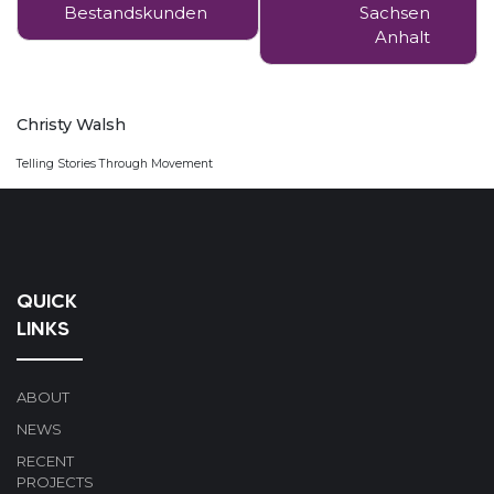
Bestandskunden
Sachsen
Anhalt
Christy Walsh
Telling Stories Through Movement
QUICK
LINKS
ABOUT
NEWS
RECENT
PROJECTS