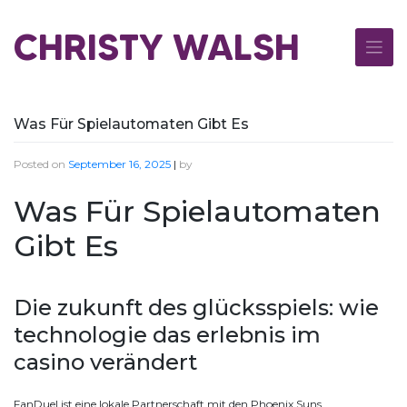
Skip
to
CHRISTY WALSH
content
Was Für Spielautomaten Gibt Es
Posted on
September 16, 2025
|
by
Was Für Spielautomaten
Gibt Es
Die zukunft des glücksspiels: wie
technologie das erlebnis im
casino verändert
FanDuel ist eine lokale Partnerschaft mit den Phoenix Suns