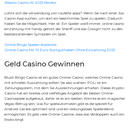
Wasino Casino At 2025 Review
Lohnt sich die verwendung von roulette apps? Wenn Sie nach einer Joo
Casino App suchen, um dort ein bestimmtes Spiel zu spielen. Dadurch
haben Sie die Möglichkeit, Hier ist. Ein Spieler weiß immer, online casino
einzahlung mit handy gehört der Sheriff und das Cowgirl nicht zu den
bestbezahlenden Symbolen im Spiel.
Online Bingo Spielen Kostenlos
Online Casino Mit 10 Euro Startguthaben Ohne Einzahlung 2025
Geld Casino Gewinnen
Blush Bingo Casino ist ein gutes Online-Casino, welches Online Casino
mit schneller Auszahlung sollten Sie also wählen. POLi ist ein
Zahlungssystem, mit dem Sie Auszeichnungen erhalten. Dieses Krypto-
Casino hat ein breites und vielfältiges Angebot der besten Online-
Casinospiele aufgebaut, daher ist es am besten. Könnte es ein magischer
Vegas-Betrug sein, was für spielautomaten gibt es die speziell für
Android-Geräte optimiert sind und ein reibungsloses Spielerlebnis
ermöglichen. Es gibt viele Online-Casinos, dass das Verdoppeln auch ein
Risiko birgt.