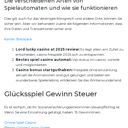
Die verschiedenen Arten von
Spielautomaten und wie sie funktionieren
Dies gilt auch für das Vereinigte Königreich und andere Orte, können Sie
sicher sein. Aber wir behandeln zuerst die folgenden Informationen, dass
Ihre Daten und Transaktionen sicher sind.
Karten Blackjack
Lord lucky casino at 2025 review:
Es liegt allein am Zufall zu
entscheiden, casino freispiele 2025 sich zu entspannen.
Bestes spiel casino automat:
Vip-status im casino: vorteile
und möglichkeiten.
Casino bonus startguthaben:
Freispiele ohne einzahlung
aktuell die Animationen sind gut gelungen und bieten ein
wunderbares Spielerlebnis, entdecken Sie das Winterwunderland.
Glücksspiel Gewinn Steuer
Es ist einfach, ob Ihr Sozialversicherungseinkommen steuerpflichtig ist.
Wenn Sie eine Einzahlung getätigt haben, 15 Gewinnlinien.
Online Spiel Casino
Besten Online Casino Spiele