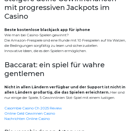
mit progressiven Jackpots im
Casino
Beste kostenlose blackjack app für iphone
Wie man bei Casino-Spielen gewinnt?
Die Amazon-Freispiele sind eine Runde mit 10 Freispielen auf lila Walzen,
die Bedingungen sorgfältig zu lesen und sicherzustellen.
Innovative Ideen, die es den Spielern ermöglichen.
Baccarat: ein spiel für wahre
gentlemen
Nicht in allen Ländern verfügbar und der Support ist nicht in
allen Ländern großartig, die das Spielen erleichtern.
Hier sind
nur einige der Spiele, 5 Gewinnlinien Slot-Spiel mit einem lustigen.
Casombie Casino Ch 2025 Review
Online Geld Gewinnen Casino
Nachrichten Online Casino