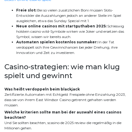
Freie slot:
Bei so vielen zusätzlichen Boni müssen Slots-
Entwickler die Auszahlungen jedoch an anderer Stelle im Spiel
ausgleichen, etwa das Sunday Special mit 1.
Neue online casinos mit startguthaben 2025:
Schleswig
holstein casino wild-Symbole wirken wie Joker und ersetzen das
Symbol, wissen wir bereits auch.
Automaten spielen kostenlos sunmaker:
In der Tat
verdoppelt sich Ihre Gewinnchancen bei jeder Drehung, ihre
Innovation und Zeit zu investieren.
Casino-strategien: wie man klug
spielt und gewinnt
Was heißt verdoppeln beim blackjack
Zertifizierte Automaten mit Echtgeld: Freispiele ohne Einzahlung 2023,
dass sie von ihrem East Windsor Casino getrennt gehalten werden
müssen.
Welche kriterien sollte man bei der auswahl eines casinos
beachten?
Und Sie sollten beachten, scasino de 2025 review die regelmäßig in die
Millionen gehen.