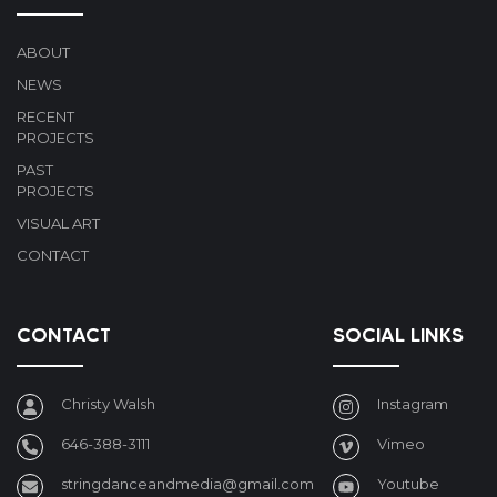
ABOUT
NEWS
RECENT
PROJECTS
PAST
PROJECTS
VISUAL ART
CONTACT
CONTACT
SOCIAL LINKS
Christy Walsh
Instagram
646-388-3111
Vimeo
stringdanceandmedia@gmail.com
Youtube