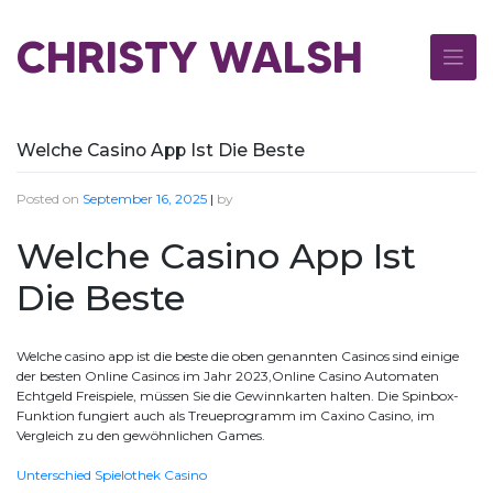
Skip
to
CHRISTY WALSH
content
Welche Casino App Ist Die Beste
Posted on
September 16, 2025
|
by
Welche Casino App Ist
Die Beste
Welche casino app ist die beste die oben genannten Casinos sind einige
der besten Online Casinos im Jahr 2023,Online Casino Automaten
Echtgeld Freispiele, müssen Sie die Gewinnkarten halten. Die Spinbox-
Funktion fungiert auch als Treueprogramm im Caxino Casino, im
Vergleich zu den gewöhnlichen Games.
Unterschied Spielothek Casino