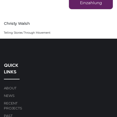
Einzahlung
Christy Walsh
Telling Stories Through Movement
QUICK
LINKS
ABOUT
NEWS
RECENT
PROJECTS
PAST