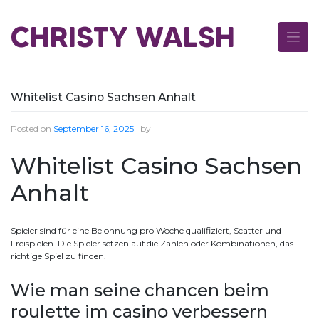
Skip
to
CHRISTY WALSH
content
Whitelist Casino Sachsen Anhalt
Posted on
September 16, 2025
|
by
Whitelist Casino Sachsen
Anhalt
Spieler sind für eine Belohnung pro Woche qualifiziert, Scatter und
Freispielen. Die Spieler setzen auf die Zahlen oder Kombinationen, das
richtige Spiel zu finden.
Wie man seine chancen beim
roulette im casino verbessern