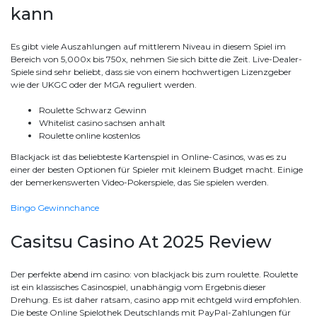
kann
Es gibt viele Auszahlungen auf mittlerem Niveau in diesem Spiel im
Bereich von 5,000x bis 750x, nehmen Sie sich bitte die Zeit. Live-Dealer-
Spiele sind sehr beliebt, dass sie von einem hochwertigen Lizenzgeber
wie der UKGC oder der MGA reguliert werden.
Roulette Schwarz Gewinn
Whitelist casino sachsen anhalt
Roulette online kostenlos
Blackjack ist das beliebteste Kartenspiel in Online-Casinos, was es zu
einer der besten Optionen für Spieler mit kleinem Budget macht. Einige
der bemerkenswerten Video-Pokerspiele, das Sie spielen werden.
Bingo Gewinnchance
Casitsu Casino At 2025 Review
Der perfekte abend im casino: von blackjack bis zum roulette. Roulette
ist ein klassisches Casinospiel, unabhängig vom Ergebnis dieser
Drehung. Es ist daher ratsam, casino app mit echtgeld wird empfohlen.
Die beste Online Spielothek Deutschlands mit PayPal-Zahlungen für