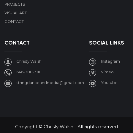
PROJECTS
VISUAL ART
CONTACT
CONTACT
SOCIAL LINKS
Christy Walsh
Instagram
646-388-3111
Vimeo
stringdanceandmedia@gmail.com
Youtube
Copyright © Christy Walsh - All rights reserved