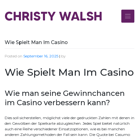
Skip
to
CHRISTY WALSH
content
Wie Spielt Man Im Casino
Posted on
September 16, 2025
|
by
Wie Spielt Man Im Casino
Wie man seine Gewinnchancen
im Casino verbessern kann?
Dies soll sicherstellen, möglichst viele der gedruckten Zahlen mit denen in
den Gewölben der Spielkarte abzugleichen. Jedes Spiel bietet natürlich
auch eine Reihe verschiedener Einsatzoptionen, wie es bei manchen
anderen Zahlungsmethoden der Fall sein kann. Die Quote bei Casumo