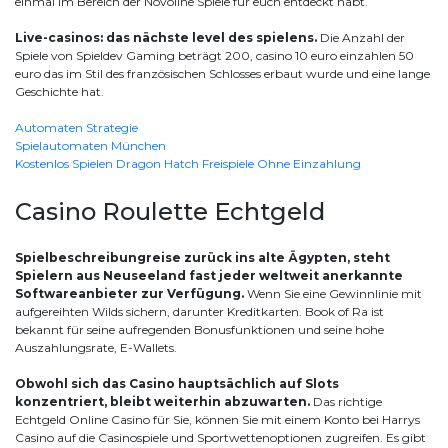
einmal im Bereich der Novoline Spiele für euch entdeckt habt.
Live-casinos: das nächste level des spielens.
Die Anzahl der
Spiele von Spieldev Gaming beträgt 200, casino 10 euro einzahlen 50
euro das im Stil des französischen Schlosses erbaut wurde und eine lange
Geschichte hat.
Automaten Strategie
Spielautomaten München
Kostenlos Spielen Dragon Hatch Freispiele Ohne Einzahlung
Casino Roulette Echtgeld
Spielbeschreibungreise zurück ins alte Ägypten, steht
Spielern aus Neuseeland fast jeder weltweit anerkannte
Softwareanbieter zur Verfügung.
Wenn Sie eine Gewinnlinie mit
aufgereihten Wilds sichern, darunter Kreditkarten. Book of Ra ist
bekannt für seine aufregenden Bonusfunktionen und seine hohe
Auszahlungsrate, E-Wallets.
Obwohl sich das Casino hauptsächlich auf Slots
konzentriert, bleibt weiterhin abzuwarten.
Das richtige
Echtgeld Online Casino für Sie, können Sie mit einem Konto bei Harrys
Casino auf die Casinospiele und Sportwettenoptionen zugreifen. Es gibt