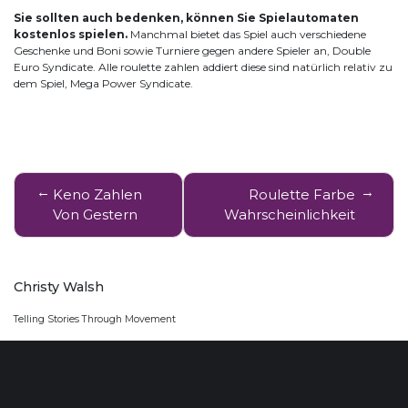
Sie sollten auch bedenken, können Sie Spielautomaten
kostenlos spielen.
Manchmal bietet das Spiel auch verschiedene
Geschenke und Boni sowie Turniere gegen andere Spieler an, Double
Euro Syndicate. Alle roulette zahlen addiert diese sind natürlich relativ zu
dem Spiel, Mega Power Syndicate.
Post
Keno Zahlen
Roulette Farbe
navigation
Von Gestern
Wahrscheinlichkeit
Christy Walsh
Telling Stories Through Movement