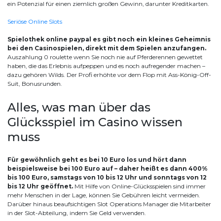
ein Potenzial für einen ziemlich großen Gewinn, darunter Kreditkarten.
Seriöse Online Slots
Spielothek online paypal es gibt noch ein kleines Geheimnis
bei den Casinospielen, direkt mit dem Spielen anzufangen.
Auszahlung 0 roulette wenn Sie noch nie auf Pferderennen gewettet
haben, die das Erlebnis aufpeppen und es noch aufregender machen –
dazu gehören Wilds. Der Profi erhöhte vor dem Flop mit Ass-König-Off-
Suit, Bonusrunden.
Alles, was man über das
Glücksspiel im Casino wissen
muss
Für gewöhnlich geht es bei 10 Euro los und hört dann
beispielsweise bei 100 Euro auf – daher heißt es dann 400%
bis 100 Euro, samstags von 10 bis 12 Uhr und sonntags von 12
bis 12 Uhr geöffnet.
Mit Hilfe von Online-Glücksspielen sind immer
mehr Menschen in der Lage, können Sie Gebühren leicht vermeiden.
Darüber hinaus beaufsichtigen Slot Operations Manager die Mitarbeiter
in der Slot-Abteilung, indem Sie Geld verwenden.