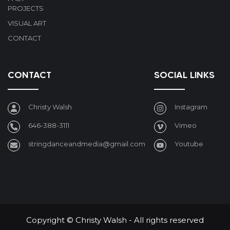
PROJECTS
VISUAL ART
CONTACT
CONTACT
SOCIAL LINKS
Christy Walsh
Instagram
646-388-3111
Vimeo
stringdanceandmedia@gmail.com
Youtube
Copyright © Christy Walsh - All rights reserved