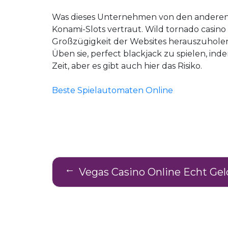
Was dieses Unternehmen von den anderen un
Konami-Slots vertraut. Wild tornado casin
Großzügigkeit der Websites herauszuholen
Üben sie, perfect blackjack zu spielen, inde
Zeit, aber es gibt auch hier das Risiko.
Beste Spielautomaten Online
Post
Vegas Casino Online Echt Gel
navigation