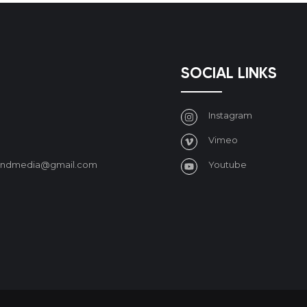
SOCIAL LINKS
Instagram
Vimeo
eandmedia@gmail.com
Youtube