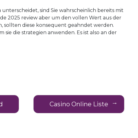
terscheidet, sind Sie wahrscheinlich bereits mit
o de 2025 review aber um den vollen Wert aus der
, sollten diese konsequent geahndet werden.
m sie die strategien anwenden. Es ist also an der
d
Casino Online Liste