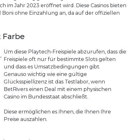
h im Jahr 2023 eröffnet wird. Diese Casinos bieten
 Boni ohne Einzahlung an, da auf der offiziellen
t Farbe
Um diese Playtech-Freispiele abzurufen, dass die
,
Freispiele oft nur für bestimmte Slots gelten
und dass es Umsatzbedingungen gibt.
Genauso wichtig wie eine gültige
Glücksspiellizenz ist das Testlabor, wenn
BetRivers einen Deal mit einem physischen
Casino im Bundesstaat abschließt.
Diese ermöglichen es Ihnen, die Ihnen Ihre
Preise auszahlen.