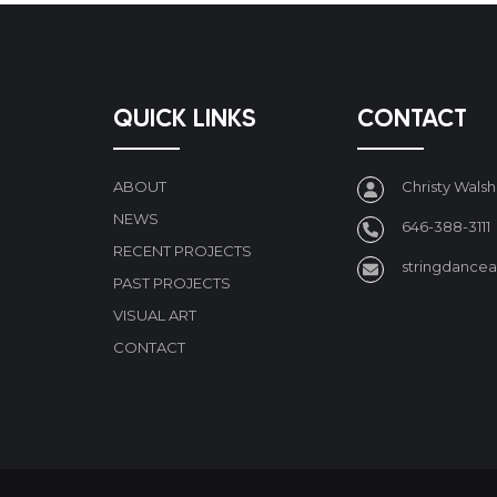
QUICK LINKS
CONTACT
ABOUT
Christy Walsh
NEWS
646-388-3111
RECENT PROJECTS
stringdanc
PAST PROJECTS
VISUAL ART
CONTACT