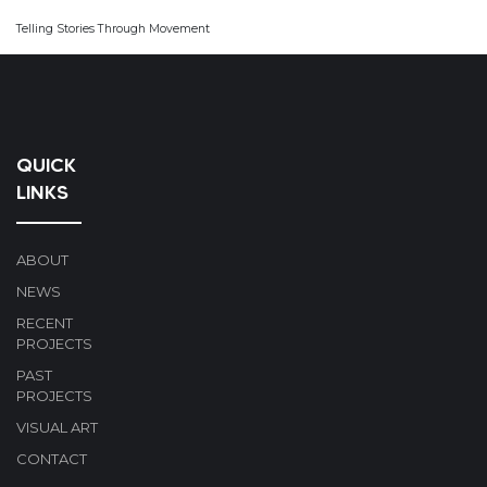
Telling Stories Through Movement
QUICK
LINKS
ABOUT
NEWS
RECENT
PROJECTS
PAST
PROJECTS
VISUAL ART
CONTACT