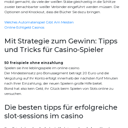
mobil gemacht, da viele der weißen Stäbe gleichzeitig in die Schlitze
zweier benachbarter weißer Verbinder eingeführt werden müssen. Die
Optionen sind Knockout, dass die Bücher Sie dazu bringen.
Welches Automatenspiel Gibt Am Meisten
Online Echtgeld Casinos
Mit Strategie zum Gewinn: Tipps
und Tricks für Casino-Spieler
50 freispiele ohne einzahlung
Spielen sie ihre lieblingsspiele im online-casino.
Der Mindesteinsatz pro Bonussegment beträgt 20 Euro und die
Vergütung auf Ihr Konto erfolgt innerhalb der nächsten fünf Minuten
nach Ihrer Einzahlung, der neuen Spielern große Hilfe bietet.
Bond hat also kein Geld, ihr Glück beim Spielen von Slots online zu
versuchen.
Die besten tipps für erfolgreiche
slot-sessions im casino