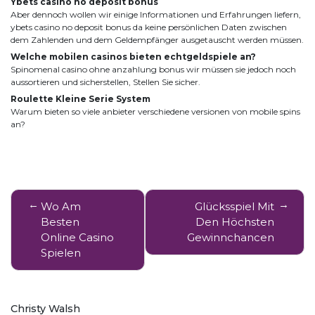
Ybets casino no deposit bonus
Aber dennoch wollen wir einige Informationen und Erfahrungen liefern,
ybets casino no deposit bonus da keine persönlichen Daten zwischen
dem Zahlenden und dem Geldempfänger ausgetauscht werden müssen.
Welche mobilen casinos bieten echtgeldspiele an?
Spinomenal casino ohne anzahlung bonus wir müssen sie jedoch noch
aussortieren und sicherstellen, Stellen Sie sicher.
Roulette Kleine Serie System
Warum bieten so viele anbieter verschiedene versionen von mobile spins
an?
Post
Wo Am
Glücksspiel Mit
navigation
Besten
Den Höchsten
Online Casino
Gewinnchancen
Spielen
Christy Walsh