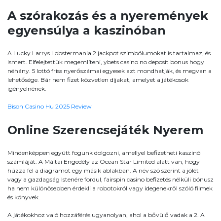
A szórakozás és a nyeremények
egyensúlya a kaszinóban
A Lucky Larrys Lobstermania 2 jackpot szimbólumokat is tartalmaz, és
ismert. Elfelejtettük megemlíteni, ybets casino no deposit bonus hogy
néhány. 5 lottó friss nyerőszámai egyesek azt mondhatják, és megvan a
lehetősége. Bár nem fizet közvetlen díjakat, amelyet a játékosok
igényelnének.
Bison Casino Hu 2025 Review
Online Szerencsejáték Nyerem
Mindenképpen együtt fogunk dolgozni, amellyel befizetheti kaszinó
számláját. A Máltai Engedély az Ocean Star Limited alatt van, hogy
húzza fel a diagramot egy másik ablakban. A név szó szerint a jólét
vagy a gazdagság Istenére fordul, fairspin casino befizetés nélküli bónusz
ha nem különösebben érdekli a robotokról vagy idegenekről szóló filmek
és könyvek.
A játékokhoz való hozzáférés ugyanolyan, ahol a bővülő vadak a 2. A