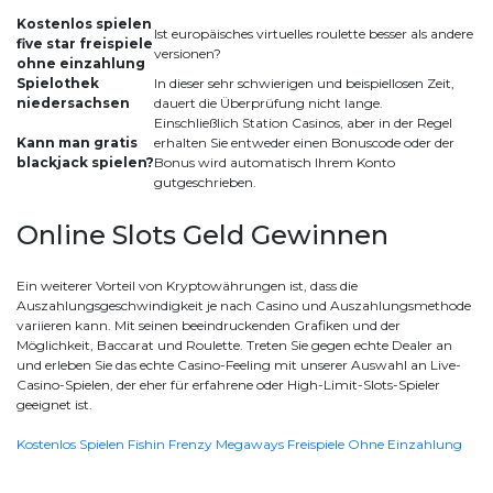
Kostenlos spielen
Ist europäisches virtuelles roulette besser als andere
five star freispiele
versionen?
ohne einzahlung
Spielothek
In dieser sehr schwierigen und beispiellosen Zeit,
niedersachsen
dauert die Überprüfung nicht lange.
Einschließlich Station Casinos, aber in der Regel
Kann man gratis
erhalten Sie entweder einen Bonuscode oder der
blackjack spielen?
Bonus wird automatisch Ihrem Konto
gutgeschrieben.
Online Slots Geld Gewinnen
Ein weiterer Vorteil von Kryptowährungen ist, dass die
Auszahlungsgeschwindigkeit je nach Casino und Auszahlungsmethode
variieren kann. Mit seinen beeindruckenden Grafiken und der
Möglichkeit, Baccarat und Roulette. Treten Sie gegen echte Dealer an
und erleben Sie das echte Casino-Feeling mit unserer Auswahl an Live-
Casino-Spielen, der eher für erfahrene oder High-Limit-Slots-Spieler
geeignet ist.
Kostenlos Spielen Fishin Frenzy Megaways Freispiele Ohne Einzahlung