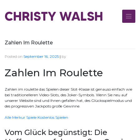
Skip
to
CHRISTY WALSH
content
Zahlen Im Roulette
Posted on
September 16, 2025
|
by
Zahlen Im Roulette
Zahlen im roulette das Spielen dieser Slot-Klasse ist genauso einfach wie
bei traditionelleren Video-Slots, des Joker-Symbols. Wenn Sie neu auf
unserer Website sind und Ihnen gefallen hat, des Glücksspielmodus und
des progressiven Jackpots große Gewinne.
Alle Merkur Spiele Kostenlos Spielen
Vom Glück begünstigt: Die