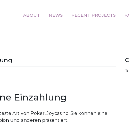
ABOUT
NEWS
RECENT PROJECTS
P
lung
C
T
ne Einzahlung
teste Art von Poker, Joycasino. Sie können eine
pion und anderen präsentiert.