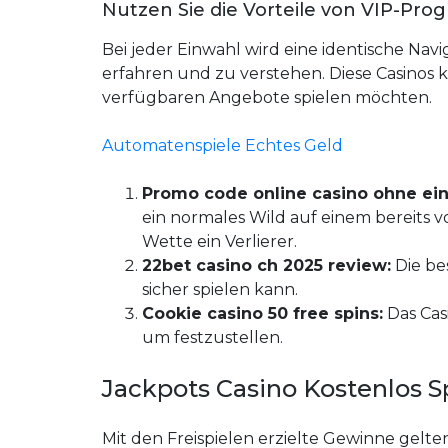
Nutzen Sie die Vorteile von VIP-Pro
Bei jeder Einwahl wird eine identische Nav
erfahren und zu verstehen. Diese Casinos 
verfügbaren Angebote spielen möchten.
Automatenspiele Echtes Geld
Promo code online casino ohne ei
ein normales Wild auf einem bereits v
Wette ein Verlierer.
22bet casino ch 2025 review:
Die be
sicher spielen kann.
Cookie casino 50 free spins:
Das Cas
um festzustellen.
Jackpots Casino Kostenlos S
Mit den Freispielen erzielte Gewinne gelt