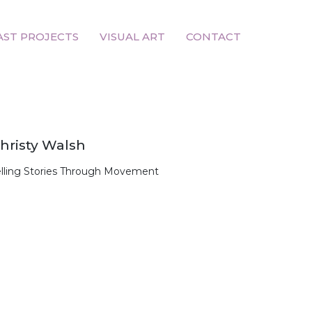
AST PROJECTS
VISUAL ART
CONTACT
hristy Walsh
elling Stories Through Movement