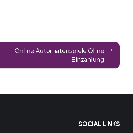
Online Automatenspiele Ohne
Einzahlung
SOCIAL LINKS