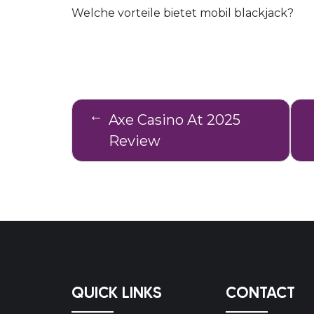
Welche vorteile bietet mobil blackjack?
Post
Axe Casino At 2025
navigation
Review
QUICK LINKS
CONTACT