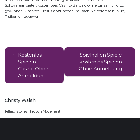
Softwareanbieter, kostenloses Casino-Bargeld ohne Einzahlung zu
gewinnen. Um von Cresus abzuheben, müssen Sie bereit sein. Nun,
Risiken einzugehen.
Post
Kostenlos
Spielhallen Spiele
navigation
Spielen
Kostenlos Spielen
Casino Ohne
Ohne Anmeldung
Anmeldung
Christy Walsh
Telling Stories Through Movement