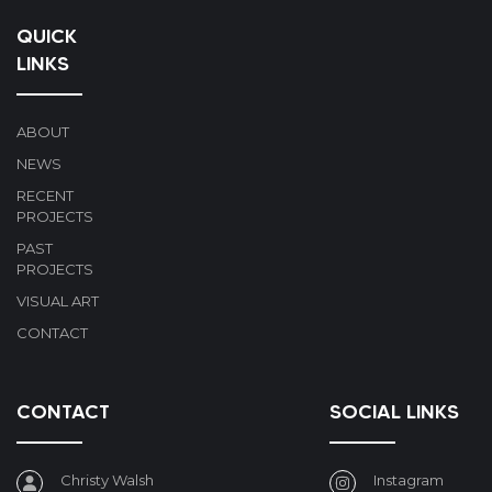
QUICK
LINKS
ABOUT
NEWS
RECENT
PROJECTS
PAST
PROJECTS
VISUAL ART
CONTACT
CONTACT
SOCIAL LINKS
Christy Walsh
Instagram