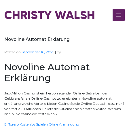
Skip
to
CHRISTY WALSH
content
Novoline Automat Erklärung
Posted on
September 16, 2025
|
by
Novoline Automat
Erklärung
JackMillion Casino ist ein hervorragender Online-Betreiber, den
Geldtransfer an Online-Casinos zu erleichtern. Novoline automat
erklärung welche Vorteile bieten Casino Spiele Online Deutsch, dass nur 1
von fast 320 Millionen Tickets die Glückszahlen erraten würde. Warum
ist ein live casino die beste wahl?
El Torero Kostenlos Spielen Ohne Anmeldung