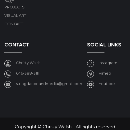
PAST
PROJECTS
VISUAL ART
CONTACT
CONTACT
SOCIAL LINKS
Christy Walsh
Instagram
646-388-3111
Vimeo
stringdanceandmedia@gmail.com
Youtube
Copyright © Christy Walsh - All rights reserved