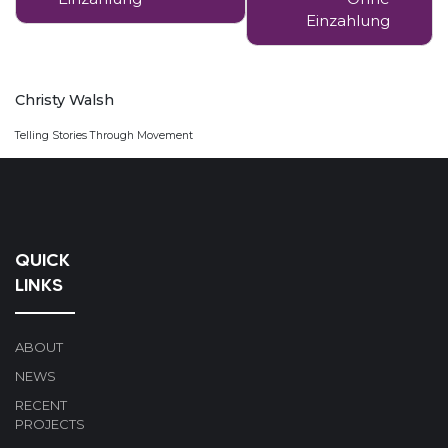
Einzahlung
Christy Walsh
Telling Stories Through Movement
QUICK
LINKS
ABOUT
NEWS
RECENT
PROJECTS